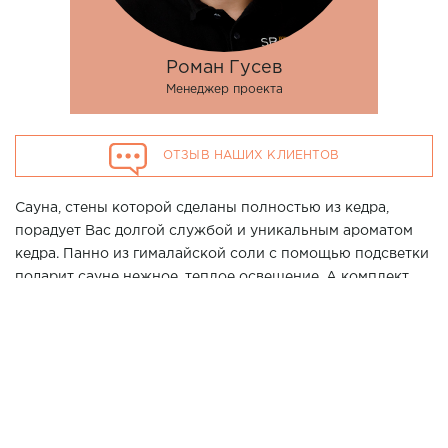
Роман Гусев
Менеджер проекта
ОТЗЫВ НАШИХ КЛИЕНТОВ
Сауна, стены которой сделаны полностью из кедра,
порадует Вас долгой службой и уникальным ароматом
кедра. Панно из гималайской соли с помощью подсветки
подарит сауне нежное, теплое освещение. А комплект
Cariitti VPL30 дополнит его и расставит акценты на
стенах. Полок из абаша и термоабаша не покажется Вам
горячим даже при самом интенсивном использовании
парной. А печь Cilindro от компании Harvia отлично
впишется в интерьер подобной парной.
Хотите повторить данный проект у Вас дома? Позвоните
нашим специалистам в г. Новороссийск по телефону 7